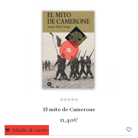
0
El mito de Camerone
out
of
5
11,40
€
Añadir al carrito