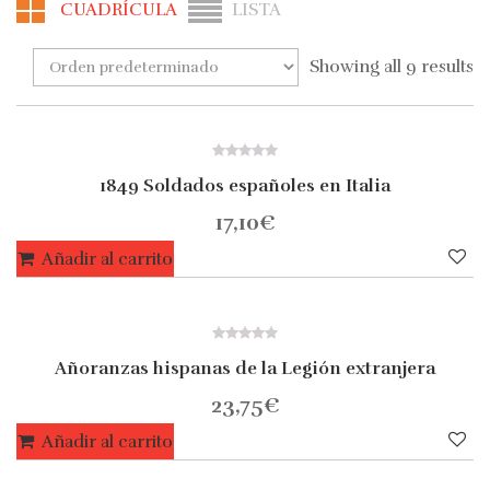
CUADRÍCULA
LISTA
Showing all 9 results
0
1849 Soldados españoles en Italia
out
of
5
17,10
€
Añadir al carrito
0
Añoranzas hispanas de la Legión extranjera
out
of
5
23,75
€
Añadir al carrito