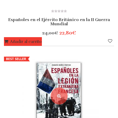
¡OFERTA!
0
Españoles en el Ejército Británico en la II Guerra
out
Mundial
of
5
22,80
€
24,00
€
Añadir al carrito
BEST SELLER