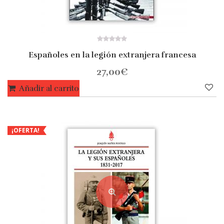
0
Españoles en la legión extranjera francesa
out
of
5
27,00
€
Añadir al carrito
¡OFERTA!