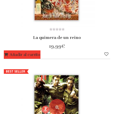
0
La quimera de un reino
out
of
5
19,99
€
Añadir al carrito
BEST SELLER