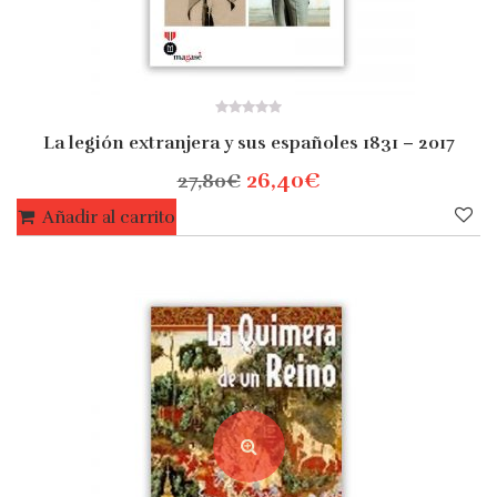
0
La legión extranjera y sus españoles 1831 – 2017
out
of
5
26,40
€
27,80
€
Añadir al carrito