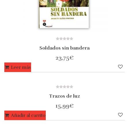
0
Soldados sin bandera
out
of
5
23,75
€
Leer más
0
Trazos de luz
out
of
5
15,99
€
Añadir al carrito