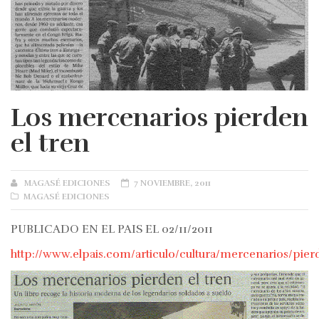
Los mercenarios pierden
el tren
AUTHOR
MAGASÉ EDICIONES
POSTED
7 NOVIEMBRE, 2011
CATEGORIES
MAGASÉ EDICIONES
ON
PUBLICADO EN EL PAIS EL 02/11/2011
http://www.elpais.com/articulo/cultura/mercenarios/pier