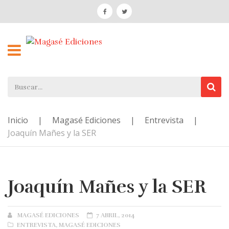
Inicio
|
Magasé Ediciones
|
Entrevista
|
Joaquín Mañes y la SER
Joaquín Mañes y la SER
AUTHOR
MAGASÉ EDICIONES
POSTED
7 ABRIL, 2014
CATEGORIES
ENTREVISTA
,
MAGASÉ EDICIONES
ON